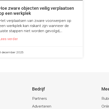
Hoe zware objecten veilig verplaatsen
op een werkplek
Het verplaatsen van zware voorwerpen op
een werkplek kan riskant zijn wanneer de
juiste stappen niet worden gevolgd,
Lees verder
8 december 2025
Bedrijf
Me
Partners
Rub
Adverteren
Onli