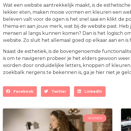
Wat een website aantrekkelijk maakt, is de esthetische
lekker eten, maken mooie vormen en kleuren een websit
beleven valt voor de ogen is het snel saai en klikt de po
thema en aan jouw merk, wat bij de website past. Heb j
mensen al langs kunnen komen? Dan is het logisch om 
website. Zo sluit het allemaal goed op elkaar aan en is
Naast de esthetiek, is de bovengenoemde functionaliteit
is om te navigeren probeer je het elders gewoon weer.
worden door onduidelijke letters, knoppen of kleuren. A
zoekbalk nergens te bekennen is, ga je hier niet je ge
Facebook
Twitter
LinkedIn
WONEN